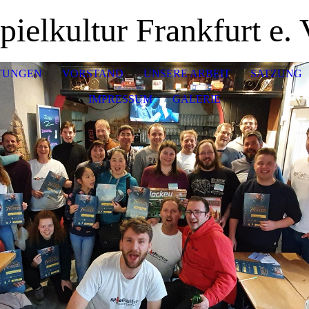
pielkultur Frankfurt e. 
TUNGEN
VORSTAND
UNSERE ARBEIT
SATZUNG
IMPRESSUM
GALERIE